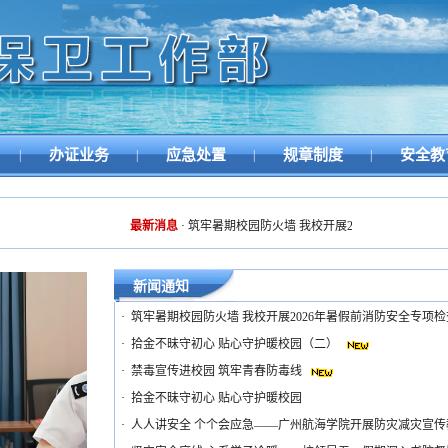
办证业务
应急处置
规章制度
安全教
|
|
|
|
最新消息
·
筑牢暑期校园防火墙 我校开展2026年暑假前消防
新闻通知
·
筑牢暑期校园防火墙 我校开展2026年暑假前消防安全专项
·
拾金不昧守初心 贴心守护暖校园（二）
·
禁毒宣传进校园 筑牢青春防毒线
·
拾金不昧守初心 贴心守护暖校园
·
人人讲安全 个个会应急——广州航海学院开展防灾减灾宣